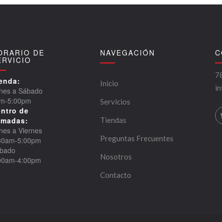
ORARIO DE
NAVEGACIÓN
C
ERVICIO
7
enda:
Inicio
i
nes a Sábado
m-5:00pm
Servicios
ntro de
amadas:
Tiendas
nes a Viernes
Preguntas Frecuentes
30am-5:00pm
bado
Nosotros
00am-4:00pm
Contacto