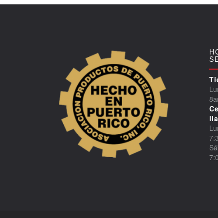
H
S
Ti
Lu
8a
Ce
ll
Lu
7:
Sá
7: