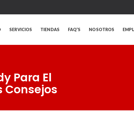
O
SERVICIOS
TIENDAS
FAQ’S
NOSOTROS
EMP
y Para El
s Consejos