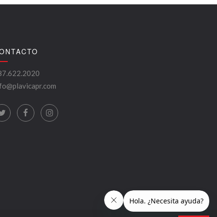
ONTACTO
87.622.2020
nfo@plavicapr.com