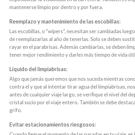
mantenerse limpio por dentro y por fuera.
Reemplazo y mantenimiento de las escobillas:
Las escobillas, o “wipers”, necesitan ser cambiadas lueg
de reemplazarlas al año de tenerlas. Solo se deben susti
rayar en el parabrisas. Además cambiarlas, se deben li
tener mejor rendimiento y darles más tiempo de vida útil
Líquido del limpiabrisas:
Algo que jamás queremos que nos suceda mientras cond
contra el y que al intentar tirar agua del limpiabrisas, n
antes de cualquier viaje largo, se verifique el nivel del 
cristal sucio por el viaje entero. También se debe destac
grifo.
Evitar estacionamientos riesgosos:
Cuando llegue el momento de las paradas en tu viaje, es