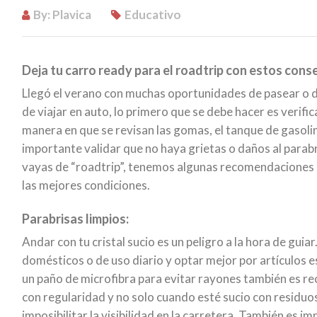
By: Plavica
Educativo
Deja tu carro ready para el roadtrip con estos conse
Llegó el verano con muchas oportunidades de pasear o dar
de viajar en auto, lo primero que se debe hacer es verifi
manera en que se revisan las gomas, el tanque de gasolina
importante validar que no haya grietas o daños al parabr
vayas de “roadtrip”, tenemos algunas recomendaciones p
las mejores condiciones.
Parabrisas limpios:
Andar con tu cristal sucio es un peligro a la hora de gui
domésticos o de uso diario y optar mejor por artículos e
un paño de microfibra para evitar rayones también es rec
con regularidad y no solo cuando esté sucio con residuos
imposibilitar la visibilidad en la carretera. También es 