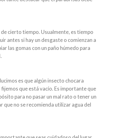
o de cierto tiempo. Usualmente, es tiempo
tuir antes si hay un desgaste o comienzan a
mpiar las gomas con un paño húmedo para
.
ucimos es que algún insecto chocara
os fijemos que está vacío. Es importante que
depósito para no pasar un mal rato o tener un
ar que no se recomienda utilizar agua del
 importante que seas cuidadoso del lugar