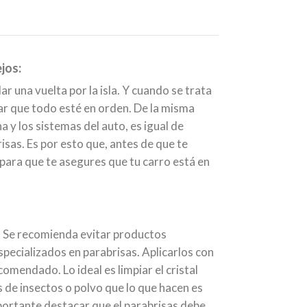
jos:
 una vuelta por la isla. Y cuando se trata
car que todo esté en orden. De la misma
 y los sistemas del auto, es igual de
isas. Es por esto que, antes de que te
ara que te asegures que tu carro está en
ar. Se recomienda evitar productos
specializados en parabrisas. Aplicarlos con
omendado. Lo ideal es limpiar el cristal
 de insectos o polvo que lo que hacen es
importante destacar que el parabrisas debe